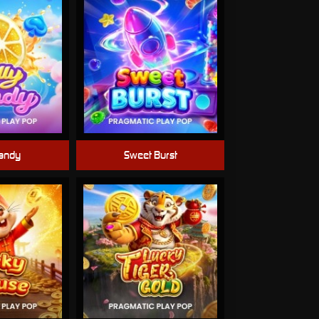
Mahjong Wins Triple Pot
Candy
Sweet Burst