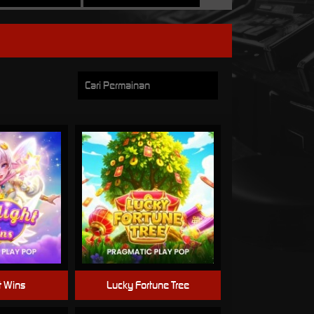
IDR
831,940.00
Gates of Olympus Super Scatter
ri****9
IDR
826,360.00
Sweet Bonanza 1000
s***5
IDR
581,860.00
Gates of Olympus Super Scatter
s***5
IDR
441,840.00
Gates of Olympus Super Scatter
bast****1
IDR
419,400.00
Gates of Olympus 1000
qui****2
IDR
407,300.00
Sugar Rush 1000
t Wins
Lucky Fortune Tree
b****8
IDR
406,912.00