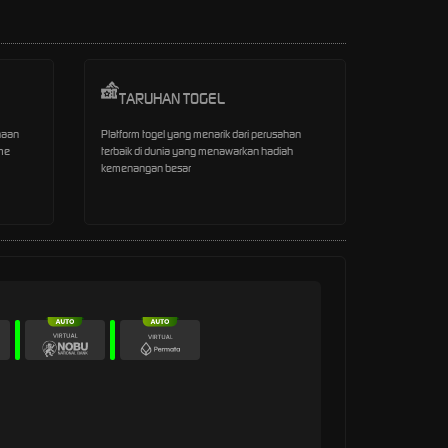
TARUHAN TOGEL
haan
Platform togel yang menarik dari perusahan
ame
terbaik di dunia yang menawarkan hadiah
kemenangan besar