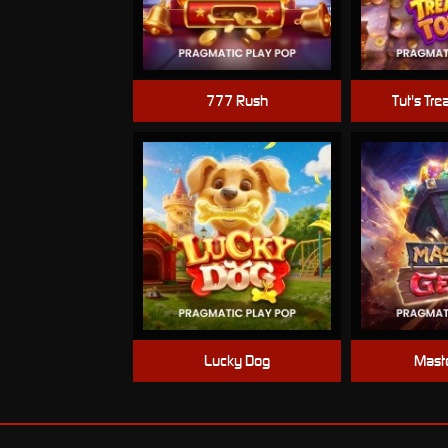
777 Rush
Tut's Tr
Lucky Dog
Mast