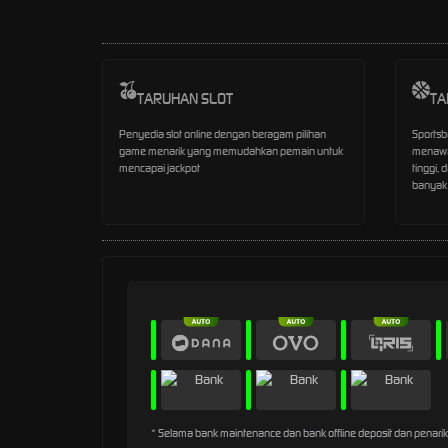
TARUHAN SLOT
TA
Penyedia slot online dengan beragam pilihan
Sportsb
game menarik yang memudahkan pemain untuk
menawar
mencapai jackpot
tinggi,
banyak 
* Selama bank maintenance dan bank offline deposit dan penarik