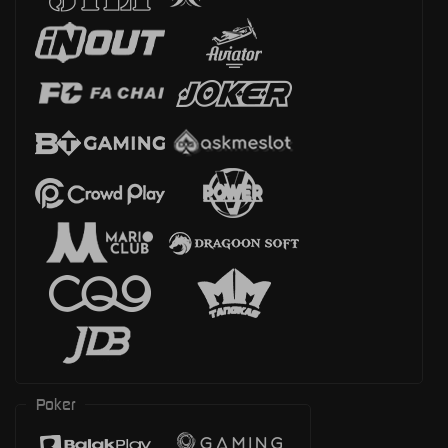
Poker