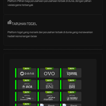
Platform Pilihan bagi perusahaan-perusahaan terbaik di dunia, dengan pilihan
variasi game terbanyak
TARUHAN TOGEL
Platform togel yang menarik dari perusahan terbaik di dunia yang menawarkan
hadiah kemenangan besar