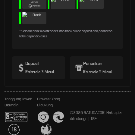
* Selama bank maintenance dan bank offline deposit dan penarikan
tidak dapat diproses
Deposit
Penarikan
Rata-rata 3 Menit
Rata-rata 5 Menit
Tanggung Jawab
Browser Yang
Bermain
Didukung
©2026 RATUGACOR. Hak cipta
dilindungi | 18+