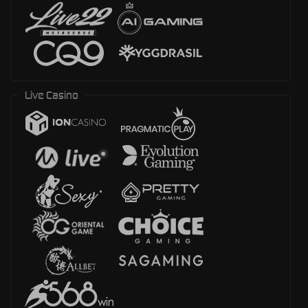
Live Casino