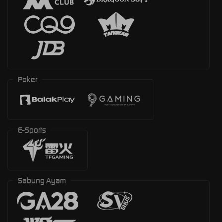
Poker
E-Sports
Sabung Ayam