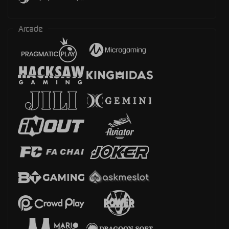
Arcade