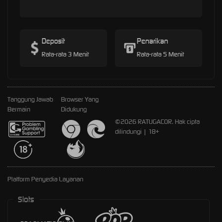
Deposit
Penarikan
Rata-rata 3 Menit
Rata-rata 5 Menit
Tanggung Jawab
Browser Yang
Bermain
Didukung
©2026 RATUGACOR. Hak cipta
dilindungi | 18+
Platform Penyedia Layanan
Slots