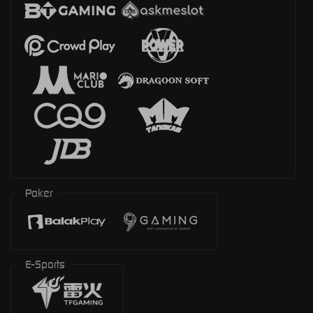
Poker
E-Sports