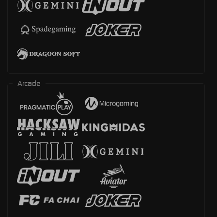
Arcade