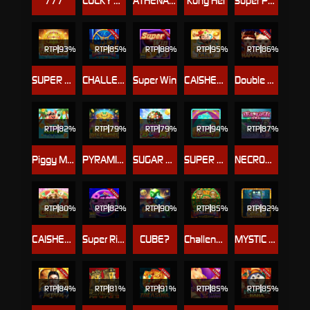
777
LUCKY ACE
ATHENA LUCKY SPREAD
Kung Hei
Super Powerful
RTP
93%
RTP
85%
RTP
88%
RTP
95%
RTP
86%
SUPER GEMS
CHALLENGE・FU LU SHOU XI
Super Win
CAISHEN DADDY
Double Happiness
RTP
82%
RTP
79%
RTP
79%
RTP
94%
RTP
87%
Piggy Master
PYRAMID OF FLAMES
SUGAR BOOM
SUPER LUCKY
NECROMANCER SHA
RTP
80%
RTP
82%
RTP
90%
RTP
85%
RTP
92%
CAISHEN-LUCKY SPREAD
Super Rich
CUBE?
Challenge・Mayan Calendar
MYSTIC LEGEND 2
RTP
84%
RTP
81%
RTP
91%
RTP
85%
RTP
85%