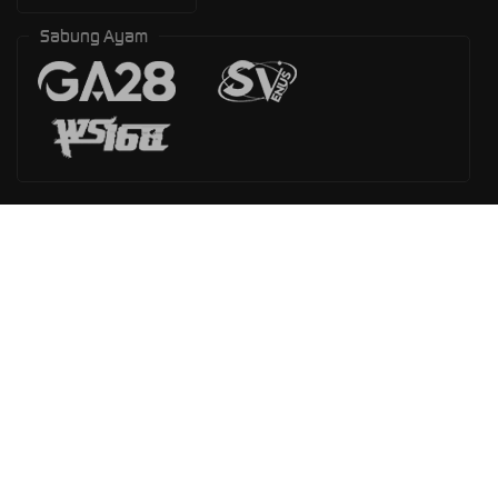
Sabung Ayam