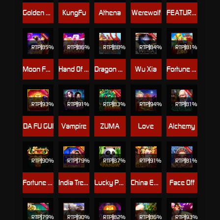
Golden Zongzi
KungFu
Athena
Werewolf
FEATURE BUY・SUPER POWERFUL
RTP
85%
RTP
86%
RTP
88%
RTP
84%
RTP
81%
Moon Festival
Hand Of God
Dragon Boat Festival
Wu Xia
Fortune God
RTP
93%
RTP
91%
RTP
83%
RTP
94%
RTP
81%
DA FU GUI
Vampire
ZUMA
Love
Alchemy
RTP
90%
RTP
79%
RTP
87%
RTP
91%
RTP
81%
Fortune Bull
India Treasure
Lucky Panda
China Empress
Face Off
RTP
79%
RTP
90%
RTP
82%
RTP
86%
RTP
93%