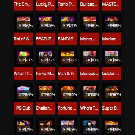
The Empire
Lucky Poker 2
Tomb Treasure
Burlesque 2
MASTER HAHA
RTP
90%
RTP
89%
RTP
81%
RTP
91%
RTP
90%
Rat of Wealth
FEATURE BUY - Golden Pig
FANTASY - SOUTHEAST ASIA
Money Meow
Madame Caroline
RTP
79%
RTP
85%
RTP
85%
RTP
83%
RTP
84%
What The FA
Fa Fa Monkey
Rich & Happy
Glorious Kingdom
Golden Week
RTP
84%
RTP
82%
RTP
82%
RTP
90%
RTP
87%
PS Club
Challenge・Golden Pig
Fortune Teller
Who's The Boss
Super Boom
RTP
84%
RTP
89%
RTP
79%
RTP
89%
RTP
82%