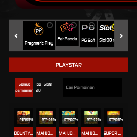
i
i
i
i
i
Facha
Fat Panda
Slot88 x PP
PG Soft
Pragmatic Play
PLAYSTAR
Semua
Top
Slots
permainan
20
RTP
95%
RTP
96%
RTP
97%
RTP
97%
RTP
96%
BOUNTY EXPRESS
MAHJONG WAYS 3+
MAHJONG WAYS 3
MAHJONG：ORIGIN
SUPER GEMS 2