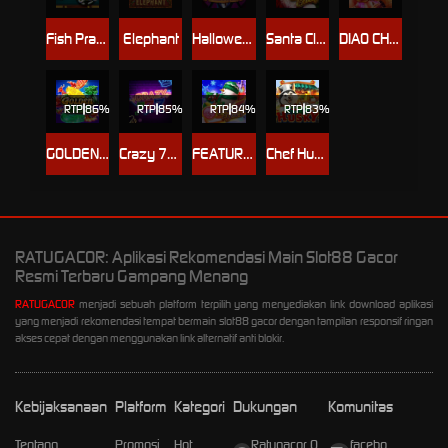
Fish Prawn Crab
Elephant
Halloween
Santa Claus
DIAO CHAN FA DA CAI
RTP
86%
RTP
85%
RTP
84%
RTP
83%
GOLDEN JADE
Crazy 777
FEATURE BUY・CHRISTMAS EXPRESS
Chef Husky
RATUGACOR: Aplikasi Rekomendasi Main Slot88 Gacor
Resmi Terbaru Gampang Menang
RATUGACOR
menjadi sebuah platform terpilih yang menyediakan link download aplikasi
yang menjadi rekomendasi tempat bermain slot88 gacor dengan tampilan responsif ringan
akses cepat dengan menggunakan link alternatif anti blokir.
Kebijaksanaan
Platform
Kategori
Dukungan
Komunitas
Tentang
Promosi
Hot
Ratugacor O
facebo