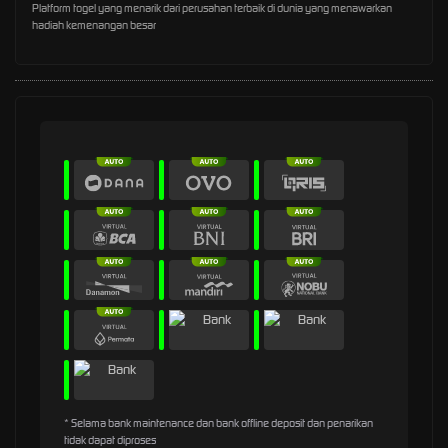
Platform togel yang menarik dari perusahan terbaik di dunia yang menawarkan
hadiah kemenangan besar
* Selama bank maintenance dan bank offline deposit dan penarikan
tidak dapat diproses