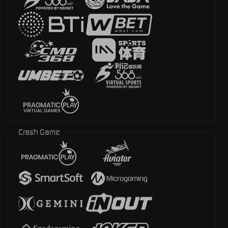
Crash Game