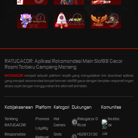
i
i
i
RATUGACOR: Aplikasi Rekomendasi Main Slot88 Gacor
Resmi Terbaru Gampang Menang
RATUGACOR
menjadi sebuah platform terpilih yang menyediakan link download aplikasi
yang menjadi rekomendasi tempat bermain slot88 gacor dengan tampilan responsif ringan
akses cepat dengan menggunakan link alternatif anti blokir.
Kebijaksanaan
Platform
Kategori
Dukungan
Komunitas
Tentang
Promosi
Hot
Ratugacor O
facebo
RATUGACOR
Games
fficial
ok
Loyalty
Responsible
Slots
+62813130
Referral