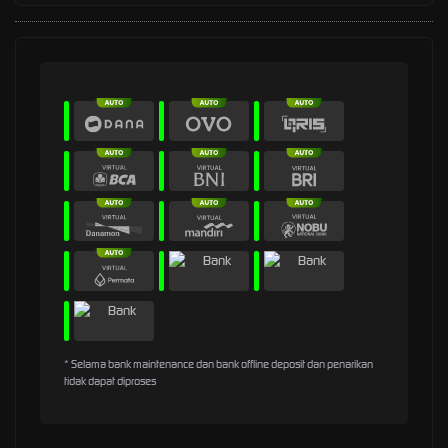
* Selama bank maintenance dan bank offline deposit dan penarikan
tidak dapat diproses