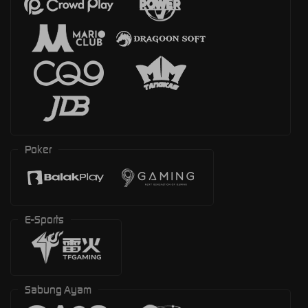
Poker
E-Sports
Sabung Ayam