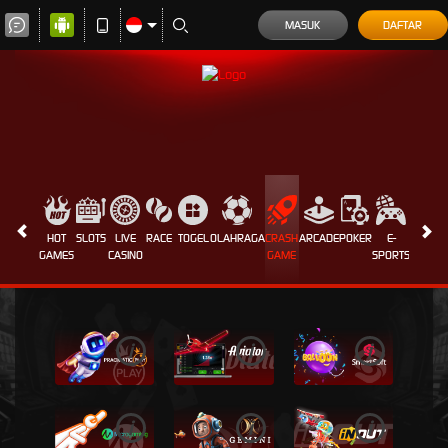
MASUK
DAFTAR
HOT
SLOTS
LIVE
RACE
TOGEL
OLAHRAGA
CRASH
ARCADE
POKER
E-
SABUN
GAMES
CASINO
GAME
SPORTS
AYAM
i
i
i
i
i
i