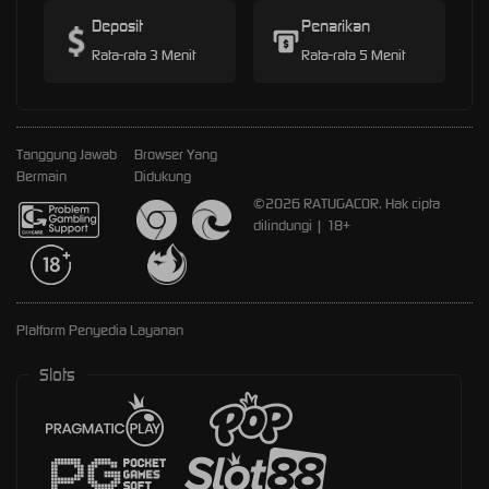
Deposit
Penarikan
Rata-rata 3 Menit
Rata-rata 5 Menit
Tanggung Jawab
Browser Yang
Bermain
Didukung
©2026 RATUGACOR. Hak cipta
dilindungi | 18+
Platform Penyedia Layanan
Slots