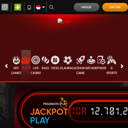
MASUK
DAFTAR
HOT
SLOTS
LIVE
RACE
TOGEL
OLAHRAGA
CRASH
ARCADE
POKER
E-
SABUN
GAMES
CASINO
GAME
SPORTS
AYAM
IDR
12,701,
JACKPOT
PLAY