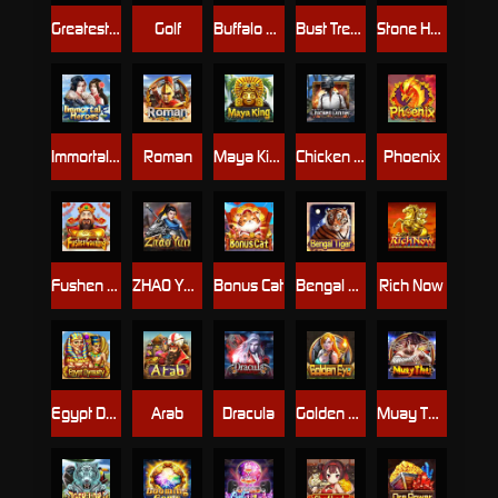
Greatest Circus
Golf
Buffalo Burst
Bust Treasury
Stone Hominid
Immortal Heroes
Roman
Maya King
Chicken Dinner
Phoenix
Fushen Coming
ZHAO YUN
Bonus Cat
Bengal Tiger
Rich Now
Egypt Dynasty
Arab
Dracula
Golden Eye
Muay Thai