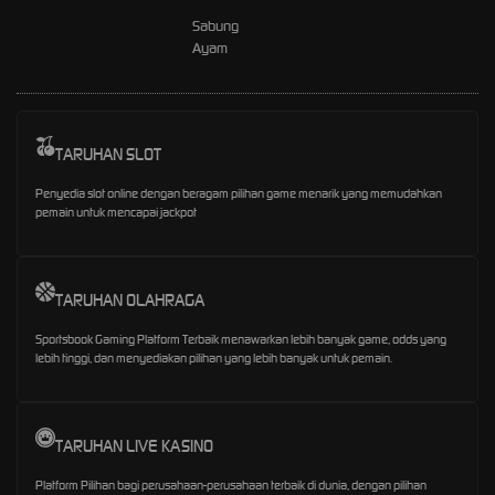
Sabung
Ayam
TARUHAN SLOT
Penyedia slot online dengan beragam pilihan game menarik yang memudahkan
pemain untuk mencapai jackpot
TARUHAN OLAHRAGA
Sportsbook Gaming Platform Terbaik menawarkan lebih banyak game, odds yang
lebih tinggi, dan menyediakan pilihan yang lebih banyak untuk pemain.
TARUHAN LIVE KASINO
Platform Pilihan bagi perusahaan-perusahaan terbaik di dunia, dengan pilihan