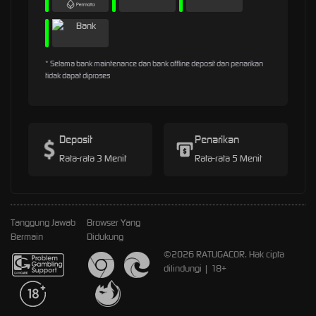
* Selama bank maintenance dan bank offline deposit dan penarikan
tidak dapat diproses
Deposit
Penarikan
Rata-rata 3 Menit
Rata-rata 5 Menit
Tanggung Jawab
Browser Yang
Bermain
Didukung
©2026 RATUGACOR. Hak cipta
dilindungi | 18+