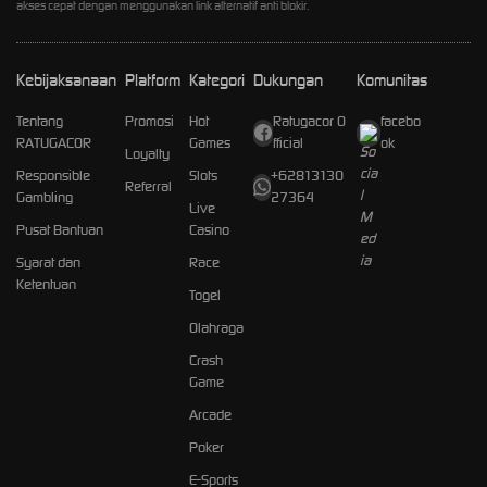
akses cepat dengan menggunakan link alternatif anti blokir.
Kebijaksanaan
Platform
Kategori
Dukungan
Komunitas
Tentang
Promosi
Hot
Ratugacor O
facebo
RATUGACOR
Games
fficial
ok
Loyalty
Responsible
Slots
+62813130
Referral
Gambling
27364
Live
Pusat Bantuan
Casino
Syarat dan
Race
Ketentuan
Togel
Olahraga
Crash
Game
Arcade
Poker
E-Sports