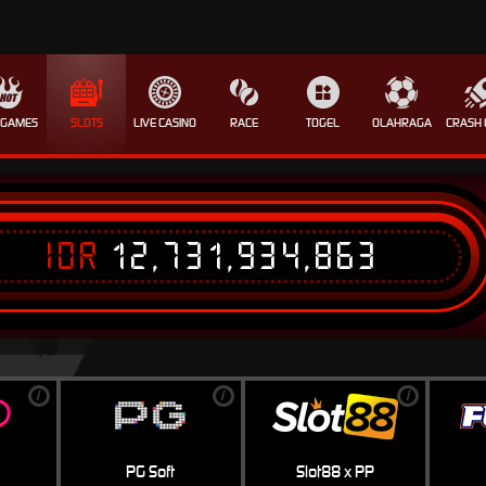
 GAMES
SLOTS
LIVE CASINO
RACE
TOGEL
OLAHRAGA
CRASH
IDR
12,731,934,863
i
i
i
a
PG Soft
Slot88 x PP