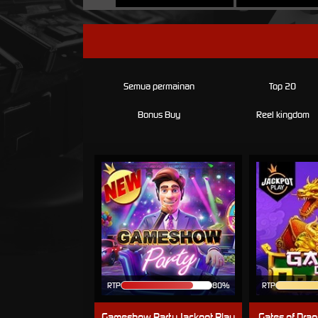
Semua permainan
Top 20
Bonus Buy
Reel kingdom
RTP
80%
RTP
Gameshow Party Jackpot Play
Gates of Drag