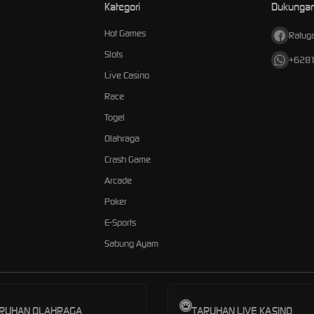
Kategori
Dukunga
Hot Games
Ratuga
Slots
+628
Live Casino
Race
Togel
Olahraga
Crash Game
Arcade
Poker
E-Sports
Sabung Ayam
RUHAN OLAHRAGA
TARUHAN LIVE KASINO