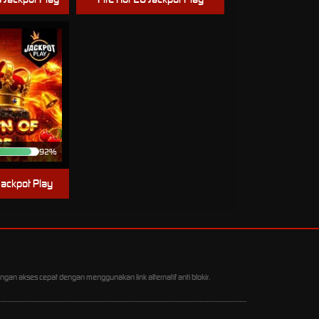
Wild Bounty Showdown
92%
Jackpot Play
gan akses cepat dengan menggunakan link alternatif anti blokir.