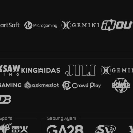
Sports
Sabung Ayam