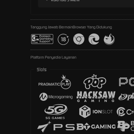
Tanggung Jawab Bermain
Browser Yang Didukung
Platform Penyedia Layanan
Slots