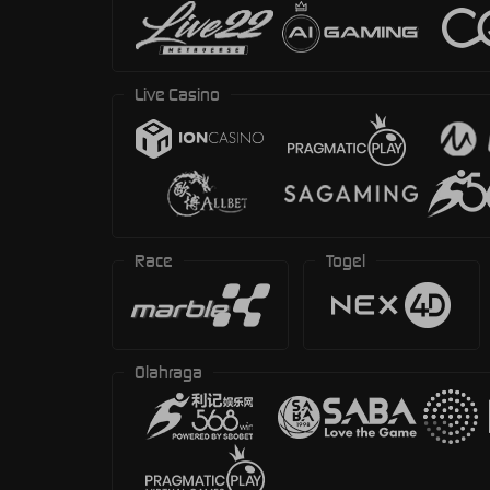
Live Casino
Race
Togel
Olahraga