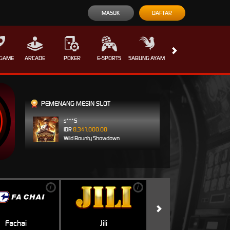
MASUK
DAFTAR
 GAME
ARCADE
POKER
E-SPORTS
SABUNG AYAM
PROMOSI
PEMENANG MESIN SLOT
s***5
IDR
8,341,000.00
Wild Bounty Showdown
ut****2
IDR
1,414,000.00
Mahjong Ways
i
i
i
su****a
IDR
1,270,400.00
No Limit City
Mahjong Ways
Fachai
Jili
pre****k